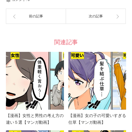
前の記事
次の記事
関連記事
【漫画】女性と男性の考え方の
【漫画】女の子の可愛いすぎる
違い５選【マンガ動画】
仕草【マンガ動画】