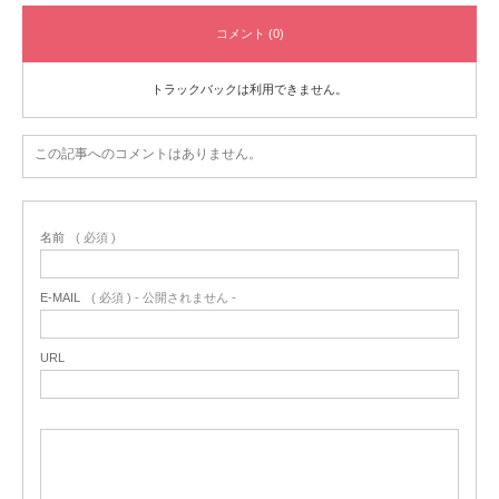
コメント (0)
トラックバックは利用できません。
この記事へのコメントはありません。
名前
( 必須 )
E-MAIL
( 必須 ) - 公開されません -
URL