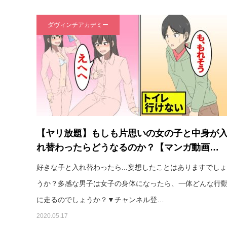
編・過酷な状況に耐えるJK【マンガ動
ダヴィンチアカデミー
画】
2020.05.5
リアリ研究所
【ヤリ放題】もしも片思いの女の子と中身が
れ替わったらどうなるのか？【マンガ動画…
好きな子と入れ替わったら...妄想したことはありますでしょ
うか？多感な男子は女子の身体になったら、一体どんな行
に走るのでしょうか？▼チャンネル登…
2020.05.17