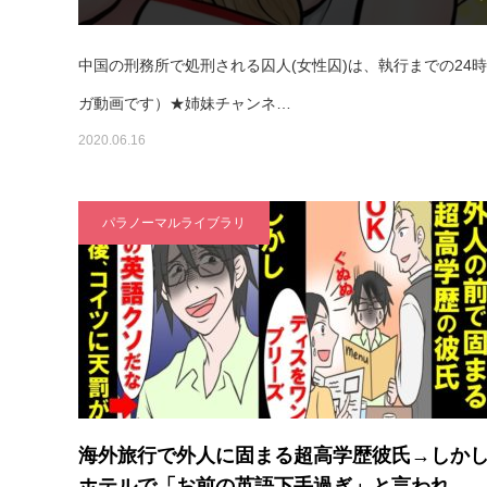
中国の刑務所で処刑される囚人(女性囚)は、執行までの2
ガ動画です）★姉妹チャンネ…
2020.06.16
パラノーマルライブラリ
海外旅行で外人に固まる超高学歴彼氏→しか
ホテルで「お前の英語下手過ぎ」と言われ…