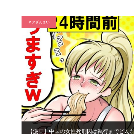
ネタざんまい
【漫画】中国の女性死刑囚は執行までどんな