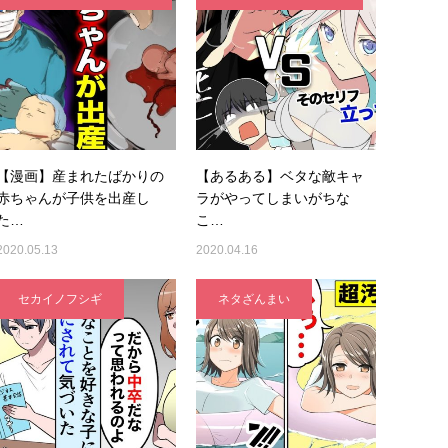
【漫画】産まれたばかりの
【あるある】ベタな敵キャ
赤ちゃんが子供を出産し
ラがやってしまいがちな
た…
こ…
2020.05.13
2020.04.16
セカイノフシギ
ネタざんまい