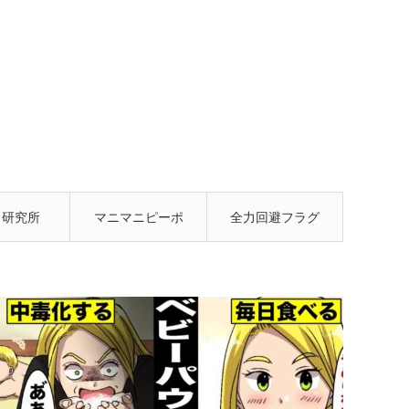
リ研究所
マニマニピーポ
全力回避フラグ
ー