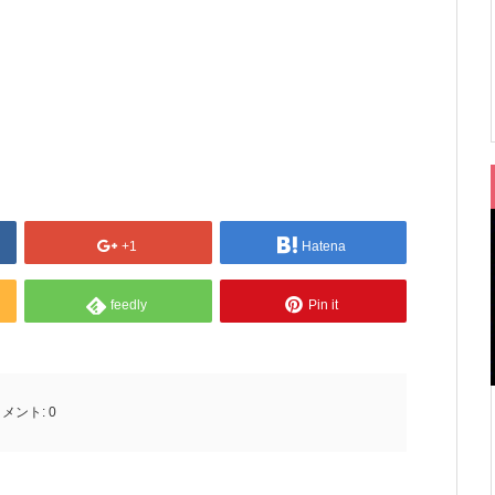
+1
Hatena
feedly
Pin it
コメント:
0