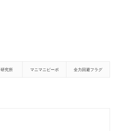
リ研究所
マニマニピーポ
全力回避フラグ
ー