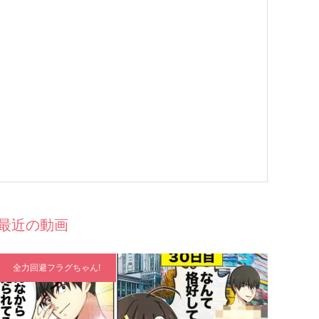
最近の動画
全力回避フラグちゃん!