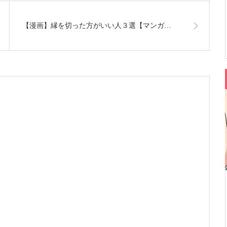
【漫画】縁を切った方がいい人３選【マンガ…