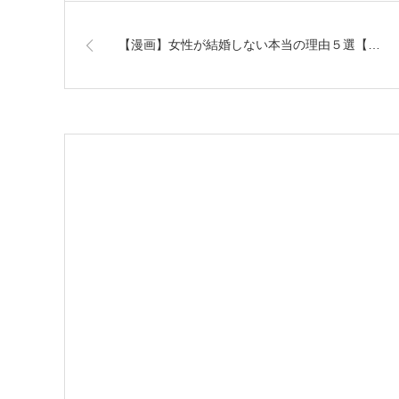
【漫画】女性が結婚しない本当の理由５選【…