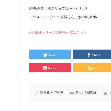
脚本/原作：永戸リョウ@denran1031
イラストレーター：安蔵くんこ@ANZ_KNK
#三姉妹シリーズの動画一覧はこちら
Tweet
Share
Pocket
RSS
投稿者:
9676766
フェルミ研究所