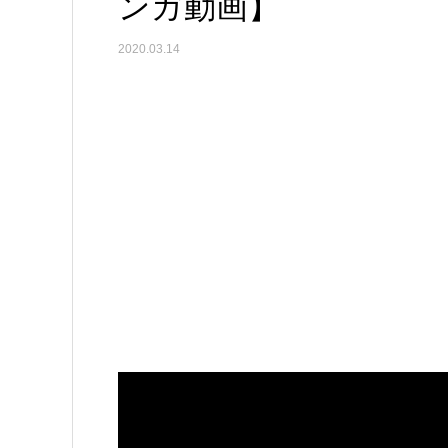
ンガ動画】
2020.03.14