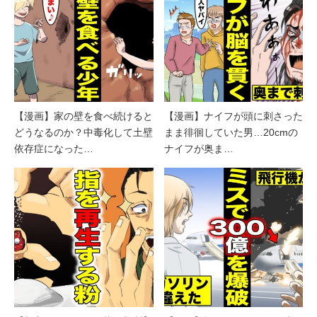
【漫画】家の壁を食べ続けると
【漫画】ナイフが頭に刺さった
どうなるのか？中毒化して土壁
まま徘徊していた男…20cmの
依存症になった…
ナイフが奥ま…