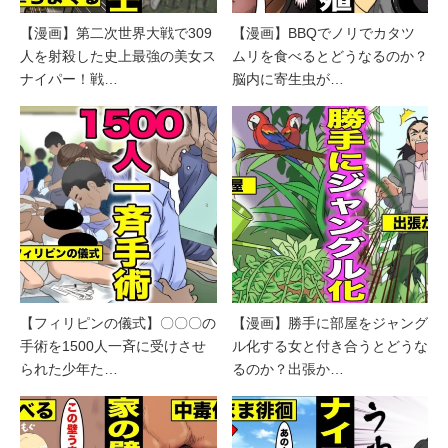
【漫画】第二次世界大戦で309
【漫画】BBQでノリでカタツ
人を射殺した史上最強の美女ス
ムリを食べるとどうなるのか？
ナイパー！戦…
脳内に寄生虫が…
【フィリピンの儀式】〇〇〇の
【漫画】勝手に部屋をジャング
手術を1500人一斉に受けさせ
ル化する女と付き合うとどうな
られた少年た…
るのか？出張か…