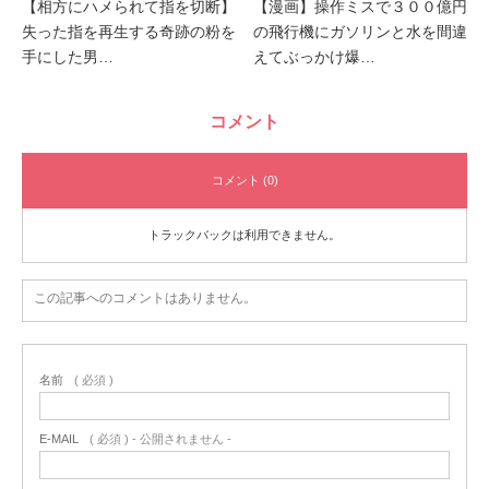
【相方にハメられて指を切断】
【漫画】操作ミスで３００億円
失った指を再生する奇跡の粉を
の飛行機にガソリンと水を間違
手にした男…
えてぶっかけ爆…
コメント
コメント (0)
トラックバックは利用できません。
この記事へのコメントはありません。
名前
( 必須 )
E-MAIL
( 必須 ) - 公開されません -