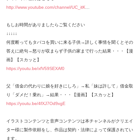
http://www.youtube.com/channel/UC_itK
…
もしお時間がありましたらご覧ください
↓↓↓↓↓
何度断ってもタバコを買いに来る子供→詳しく事情を聞くとその
答えに絶句→怒りが収まらず子供の家まで行った結果・・・【漫
画】【スカッと】
https://youtu.be/xfV59SEXAf0
父「借金の代わりに娘を好きにしろ」→私「妹は許して」借金取
り「ダメだ！乗れ」→結果・・・【漫画】【スカッと】
https://youtu.be/4fXJ7Od9xgE
イラストコンテンツと音声コンテンツは本チャンネルがクリエイ
ター様に製作依頼をし、作品は契約・法律によって保護されてい
ます。