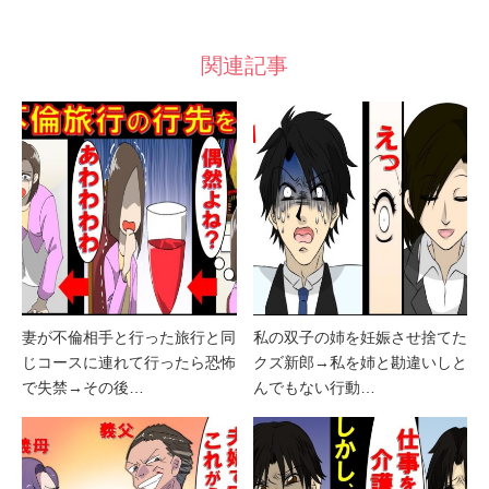
関連記事
妻が不倫相手と行った旅行と同
私の双子の姉を妊娠させ捨てた
じコースに連れて行ったら恐怖
クズ新郎→私を姉と勘違いしと
で失禁→その後…
んでもない行動…