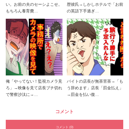
い。お前の夫のセーシよこせ。
歴彼氏→しかしホテルで「お前
もちろん養育費…
の英語下手過ぎ…
俺「やってない！監視カメラ見
バイトの店長が無茶苦茶→「も
ろ」→映像を見て店長ブチ切れ
う辞めます」店長「罰金払え」
で警察沙汰に→…
→罰金を払い復…
コメント
コメント (0)