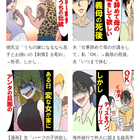
彼氏父「うちの嫁になるなら息
夫「仕事辞めて母の介護をし
子とお揃いの【刺青】を彫れ」
て」私「OK」→義母の死後。
→拒否。しかし…
夫「いつまで休む…
【漫画】女「ハーフの子供欲し
海外旅行で外人に固まる超高学