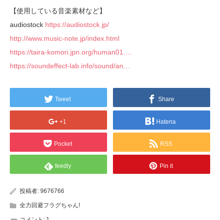
【使用している音楽素材など】
audiostock
https://audiostock.jp/
http://www.music-note.jp/index.html
https://taira-komori.jpn.org/human01….
https://soundeffect-lab.info/sound/an…
Tweet
Share
+1
Hatena
Pocket
RSS
feedly
Pin it
投稿者:
9676766
全力回避フラグちゃん!
コメント:
1